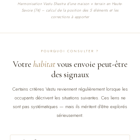
Harmonisation Vastu Shastra d’une maison + terrain en Haute-
Questions fréquentes
Savoie (74) – calcul de la position des 5 éléments et les
corrections à apporter
POURQUOI CONSULTER ?
Votre
habitat
vous envoie peut-être
des signaux
Certains critères Vastu reviennent régulièrement lorsque les
occupants décrivent les situations suivantes. Ces liens ne
sont pas systématiques — mais ils méritent d’être explorés
sérieusement.