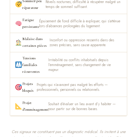
Sommeil peu
Réveils nocturnes, difficulté à récupérer malgré un
temps de sommeil suffisant.
réparateur
Fatigue
Épuisement de fond difficile à expliquer, qui s’atténue
lors d’absences prolongées du logement.
persistante
Malaise dans
Inconfort ou oppression ressentis dans des
zones précises, sans cause apparente.
certaines pièces
Tensions
Irritabilité ou conflits inhabituels depuis
familiales
l’emménagement, sans changement de vie
majeur.
récurrentes
Projets
Projets qui n’avancent pas malgré les efforts —
professionnels, personnels ou relationnels.
bloqués
Projet
Souhait d’évaluer un lieu avant d’y habiter —
pour partir sur de bonnes bases.
d’emménagement
Ces signaux ne constituent pas un diagnostic médical. Ils invitent à une