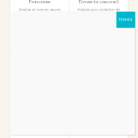
Protections
Terrain (si concerné)
Analyse et mise en oeuvre
Analyse puis correction de
des protections vis à vis des
la géométrie du terrain –
perturbations extérieures.
orientation cardinale de
l’entrée, forme, angles
Ouest, circulation de
l’énergie.
3
4
Logement
Emotionnel du lieu
Orientation cardinale de
Libération des mémoires et
l’entrée, géométrie du lieu,
entités dans le lieu, pose
perturbations
de mandalas pour
géopathogènes & électro
équilibrer les 5 éléments
magnétiques, circulation de
du lieu.
l’énergie.