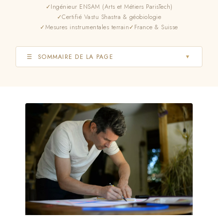
Ingénieur ENSAM (Arts et Métiers ParisTech)
Certifié Vastu Shastra & géobiologie
Mesures instrumentales terrain
France & Suisse
☰ SOMMAIRE DE LA PAGE
▼
Qu’est-ce que le Vastu Shastra ?
Cas réel — exemple d’harmonisation
Le Vastu Purusha Mandala
3 concepts fondamentaux
Applications pièce par pièce
Exemple sur un plan réel
Déroulé d’une harmonisation
Vastu & habitat moderne
Approche globale du lieu
Pourquoi Frédéric Aubourg ?