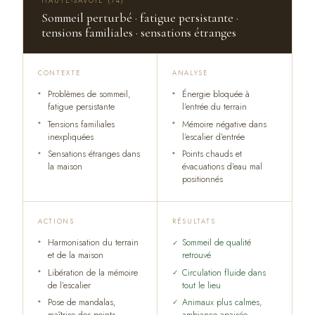
HAUTE-SAVOIE (74)
Sommeil perturbé · fatigue persistante ·
tensions familiales · sensations étranges
CONTEXTE
ANALYSE
Problèmes de sommeil,
Énergie bloquée à
fatigue persistante
l’entrée du terrain
Tensions familiales
Mémoire négative dans
inexpliquées
l’escalier d’entrée
Sensations étranges dans
Points chauds et
la maison
évacuations d’eau mal
positionnés
ACTIONS
RÉSULTATS
Harmonisation du terrain
Sommeil de qualité
et de la maison
retrouvé
Libération de la mémoire
Circulation fluide dans
de l’escalier
tout le lieu
Pose de mandalas,
Animaux plus calmes,