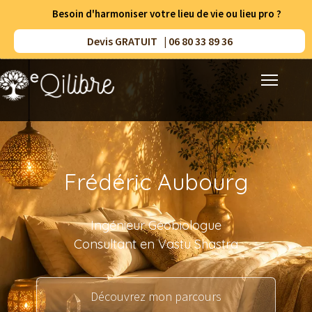
Besoin d'harmoniser votre lieu de vie ou lieu pro ?
Devis GRATUIT | 06 80 33 89 36
Accueil
Prestations
Frédéric Aubourg
Méthodes
Ingénieur Géobiologue
Résultats
Consultant en Vastu Shastra
Ressources
A propos
Découvrez mon parcours