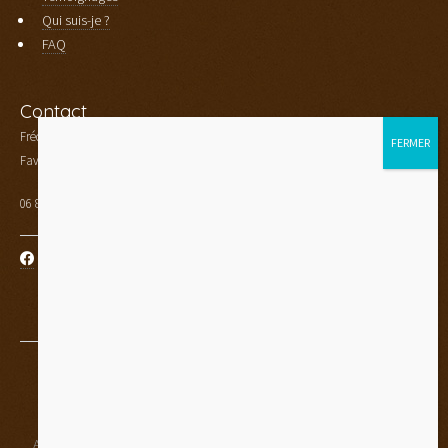
Qui suis-je ?
FAQ
Contact
Frédéric Aubourg
Faverges - Haute Savoie (74)
06 80 33 89 36
© 2019-2026 - Tous droits réservés - Frédéric Aubourg
Mentions légales
Accompagné par :
AdNI l'agence du Nord-Isère
basé sur
HTML5 UP