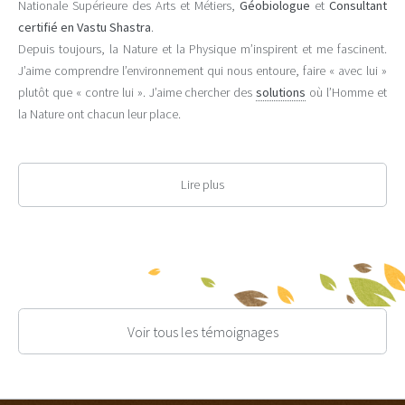
Nationale Supérieure des Arts et Métiers,
Géobiologue
et
Consultant
certifié en Vastu Shastra
.
Depuis toujours, la Nature et la Physique m’inspirent et me fascinent.
J’aime comprendre l’environnement qui nous entoure, faire « avec lui »
plutôt que « contre lui ». J’aime chercher des
solutions
où l’Homme et
la Nature ont chacun leur place.
A travers mes études d’Ingénieur, mon expérience dans l’Industrie, mes
formations en Éco-construction, en Géobiologie, en Vastu Shastra et
Environnement électromagnétique, j’œuvre désormais dans le but que
chacun (re)trouve son
équilibre
.
Je vous accompagne dans le lieu de votre choix, qu’il soit
personnel
ou
professionnel
, sous différentes formes (
diagnostic professionnel
Ondes électro-magnétiques
,
Diagnostic Vastu
,
Consultation Vastu
,
Marma thérapie
, …)
Voir tous les témoignages
Pour plus d’informations sur mon parcours, rendez-vous sur la page
Actualités, dans l’article
« En quête de sens ».