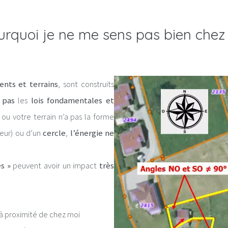
urquoi je ne me sens pas bien chez
nts et terrains
, sont construits
 pas
les
lois fondamentales et
 ou votre terrain n’a pas la forme
eur) ou d’un
cercle
,
l’énergie ne
s »
peuvent avoir un impact
très
à proximité de chez moi