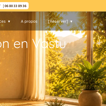
| 06 80 33 89 36
ces
A propos
[Réserver]
on en Vastu