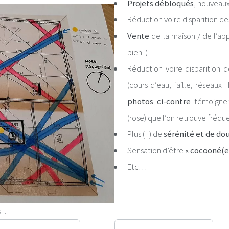
Projets débloqués
, nouveaux
Réduction voire disparition d
Vente
de la maison / de l’a
bien !)
Réduction voire disparition
(cours d’eau, faille, réseau
photos ci-contre
témoignent
(rose) que l’on retrouve fréqu
Plus (+) de
sérénité et de do
Sensation d’être
« cocooné(e)
Etc…
 !