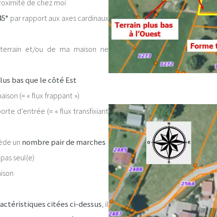
roximité de chez moi
45°
par rapport aux axes cardinaux
errain et/ou de ma maison ne
lus bas que le côté Est
son (= « flux frappant »)
rte d’entrée (= « flux transfixiant
sède un
nombre pair de marches
 pas seul(e)
aison
actéristiques citées ci-dessus
, il