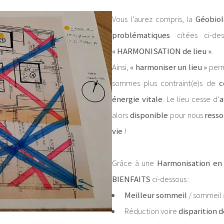
Vous l’aurez compris, la
Géobiol
problématiques
citées ci-de
« HARMONISATION de lieu »
.
Ainsi,
« harmoniser un lieu »
perm
sommes plus contraint(e)s de
c
énergie vitale
. Le lieu cesse d’
a
alors
disponible
pour nous
resso
vie
!
Grâce à une
Harmonisation en 
BIENFAITS
ci-dessous :
Meilleur sommeil
/ sommeil
Réduction voire
disparition d
)