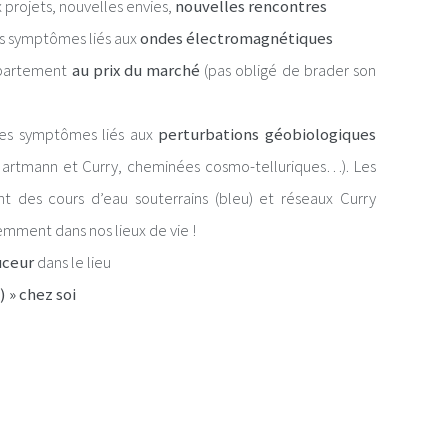
 projets, nouvelles envies,
nouvelles rencontres
es symptômes liés aux
ondes électromagnétiques
ppartement
au prix du marché
(pas obligé de brader son
 des symptômes liés aux
perturbations géobiologiques
x Hartmann et Curry, cheminées cosmo-telluriques…). Les
 des cours d’eau souterrains (bleu) et réseaux Curry
emment dans nos lieux de vie !
uceur
dans le lieu
 » chez soi