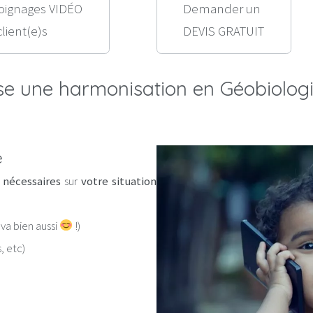
ignages VIDÉO
Demander un
client(e)s
DEVIS GRATUIT
 une harmonisation en Géobiologi
e
 nécessaires
sur
votre situation
 va bien aussi
!)
, etc)