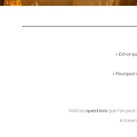
« Est-ce q
« Pourquoi 
Voilà les
questions
que l’on peut 
A traver