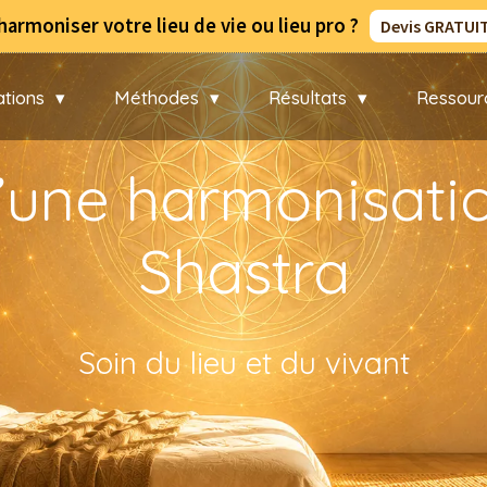
oniser votre lieu de vie ou lieu pro ?
Devis GRATUIT 
ations
Méthodes
Résultats
Ressour
d’une harmonisati
Shastra
Soin du lieu et du vivant