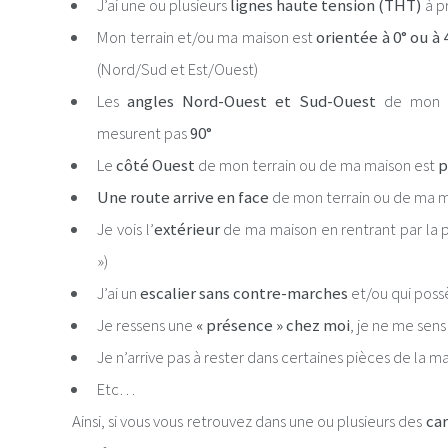
J’ai une ou plusieurs
lignes haute tension (THT)
à p
Mon terrain et/ou ma maison est
orientée à 0° ou à 
(Nord/Sud et Est/Ouest)
Les
angles Nord-Ouest et Sud-Ouest
de mon t
mesurent pas
90°
Le
côté Ouest
de mon terrain ou de ma maison est
p
Une route arrive en face
de mon terrain ou de ma mai
Je vois l’
extérieur
de ma maison en rentrant par la po
»)
J’ai un
escalier sans contre-marches
et/ou qui pos
Je ressens une
« présence » chez moi
, je ne me sens
Je n’arrive pas à rester dans certaines pièces de la m
Etc…
Ainsi, si vous vous retrouvez dans une ou plusieurs des
car