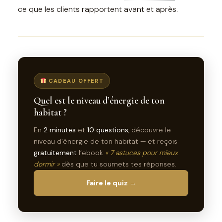
ce que les clients rapportent avant et après.
CADEAU OFFERT
Quel est le niveau d’énergie de ton
habitat ?
En
2 minutes
et
10 questions
, découvre le
niveau d’énergie de ton habitat — et reçois
gratuitement
l’ebook
« 7 astuces pour mieux
dormir »
dès que tu soumets tes réponses.
Faire le quiz →