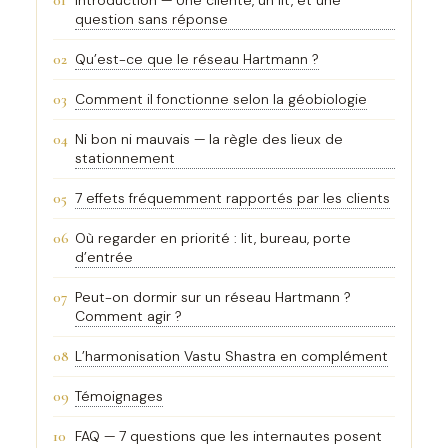
01
Introduction — Une cliente, un lit, et une
question sans réponse
02
Qu’est-ce que le réseau Hartmann ?
03
Comment il fonctionne selon la géobiologie
04
Ni bon ni mauvais — la règle des lieux de
stationnement
05
7 effets fréquemment rapportés par les clients
06
Où regarder en priorité : lit, bureau, porte
d’entrée
07
Peut-on dormir sur un réseau Hartmann ?
Comment agir ?
08
L’harmonisation Vastu Shastra en complément
09
Témoignages
10
FAQ — 7 questions que les internautes posent