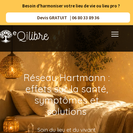
Besoin d'harmoniser votre lieu de vie ou lieu pro ?
Devis GRATUIT | 06 80 33 89 36
Accueil
Prestations
Réseau Hartmann :
Méthodes
effets sur la santé,
Résultats
symptômes et
solutions
Ressources
A propos
Soin du lieu et du vivant