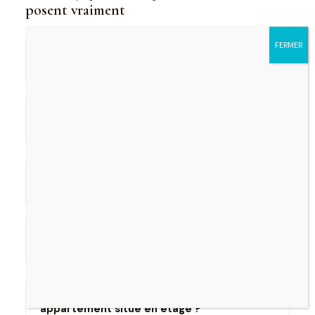
posent vraiment
Peut-on dormir sur un réseau Hartmann
▾
sans risque ?
Comment savoir si mon lit est mal placé
▾
géobiologiquement ?
Peut-on mesurer un réseau Hartmann
▾
avec un appareil ?
Les applications mobiles de détection
▾
sont-elles fiables ?
Un réseau Hartmann peut-il traverser un
▾
appartement situé en étage ?