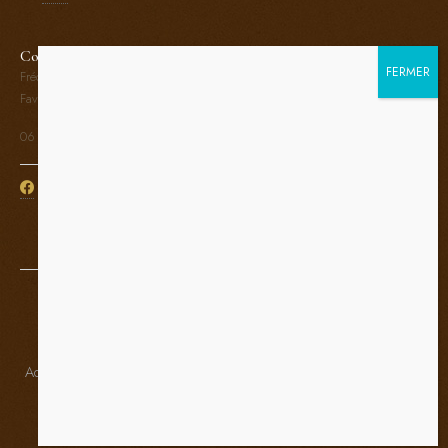
Contact
Frédéric Aubourg
Faverges - Haute Savoie (74)
06 80 33 89 36
© 2019-2026 - Tous droits réservés - Frédéric Aubourg
Mentions légales
Accompagné par :
AdNI l'agence du Nord-Isère
basé sur
HTML5 UP