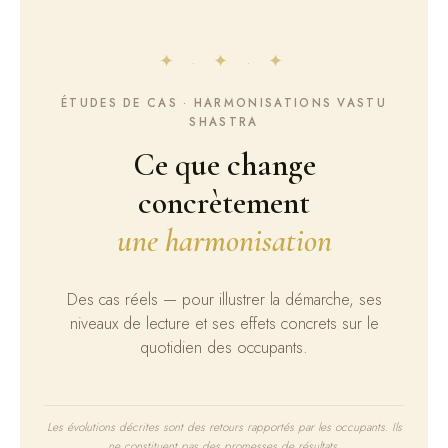
A propos
✦ · ✦ · ✦
[Réserver]
ÉTUDES DE CAS · HARMONISATIONS VASTU
SHASTRA
Ce que change
concrètement
une harmonisation
Des cas réels — pour illustrer la démarche, ses
niveaux de lecture et ses effets concrets sur le
quotidien des occupants.
Les évolutions décrites sont des retours rapportés par les occupants. Ils
ne constituent pas des promesses de résultats.