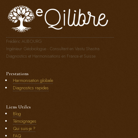
Frédéric AUBOURG
Ingénieur Géobiologue - Consultant en Vastu Shastra
Diagnostics et Harmonisations en France et Suisse
Prestations
Harmonisation globale
Diagnostics rapides
Liens Utiles
Blog
Témoignages
Qui suis-je ?
FAQ