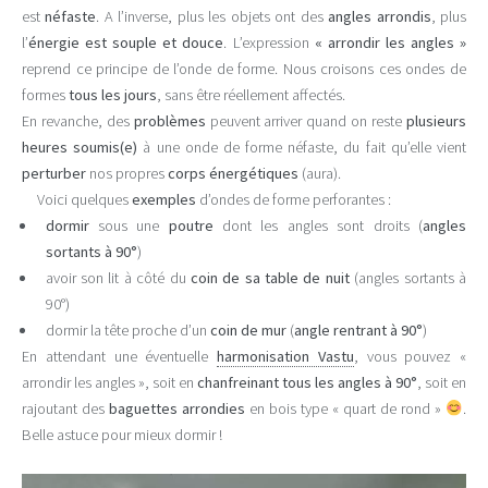
est
néfaste
. A l’inverse, plus les objets ont des
angles arrondis
, plus
l’
énergie est souple et douce
. L’expression
« arrondir les angles »
reprend ce principe de l’onde de forme. Nous croisons ces ondes de
formes
tous les jours
, sans être réellement affectés.
En revanche, des
problèmes
peuvent arriver quand on reste
plusieurs
heures soumis(e)
à une onde de forme néfaste, du fait qu’elle vient
perturber
nos propres
corps énergétiques
(aura).
Voici quelques
exemples
d’ondes de forme perforantes :
dormir
sous une
poutre
dont les angles sont droits (
angles
sortants à 90°
)
avoir son lit à côté du
coin de sa table de nuit
(angles sortants à
90°)
dormir la tête proche d’un
coin de mur
(
angle rentrant à 90°
)
En attendant une éventuelle
harmonisation Vastu
, vous pouvez «
arrondir les angles », soit en
chanfreinant tous les angles à 90°
, soit en
rajoutant des
baguettes arrondies
en bois type « quart de rond »
.
Belle astuce pour mieux dormir !