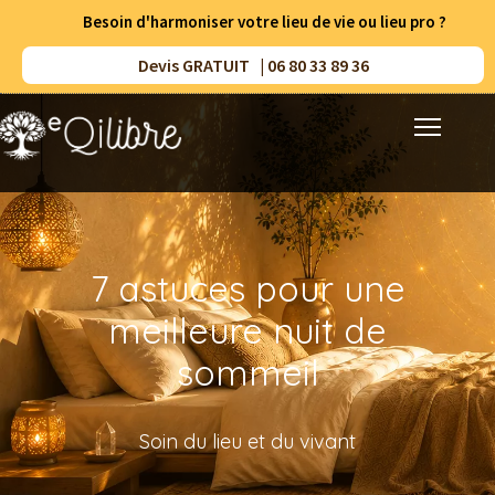
Besoin d'harmoniser votre lieu de vie ou lieu pro ?
Devis GRATUIT | 06 80 33 89 36
Accueil
Prestations
7 astuces pour une
Méthodes
meilleure nuit de
Résultats
sommeil
Ressources
Soin du lieu et du vivant
A propos