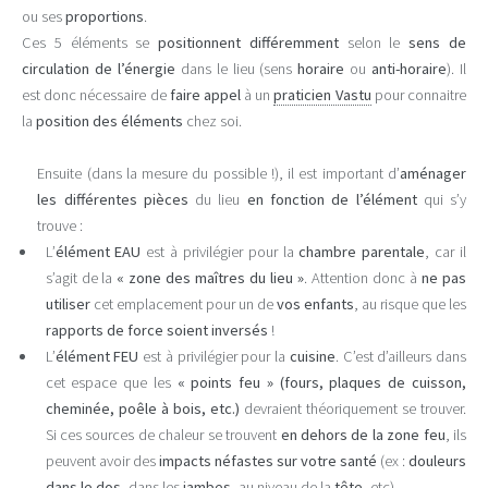
ou ses
proportions
.
Ces 5 éléments se
positionnent différemment
selon le
sens de
circulation de l’énergie
dans le lieu (sens
horaire
ou
anti-horaire
). Il
est donc nécessaire de
faire appel
à un
praticien Vastu
pour connaitre
la
position des éléments
chez soi.
Ensuite (dans la mesure du possible !), il est important d’
aménager
les différentes pièces
du lieu
en fonction de l’élément
qui s’y
trouve :
L’
élément EAU
est à privilégier pour la
chambre parentale
, car il
s’agit de la
« zone des maîtres du lieu »
. Attention donc à
ne pas
utiliser
cet emplacement pour un de
vos enfants
, au risque que les
rapports de force soient inversés
!
L’
élément FEU
est à privilégier pour la
cuisine
. C’est d’ailleurs dans
cet espace que les
« points feu » (fours, plaques de cuisson,
cheminée, poêle à bois, etc.)
devraient théoriquement se trouver.
Si ces sources de chaleur se trouvent
en dehors de la zone feu
, ils
peuvent avoir des
impacts néfastes sur votre santé
(ex :
douleurs
dans le dos
, dans les
jambes
, au niveau de la
tête
, etc).