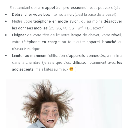
En attendant de
faire appel à un
professionnel
, vous pouvez déjà :
Débrancher votre box
internet la
nuit
(c’est la base de la base !)
Mettre votre
téléphone en mode avion
, ou au moins
désactiver
les données mobiles
(2G, 3G, 4G, 5G + wifi + Bluetooth)
Eloigner
de votre tête de lit: votre
lampe
de chevet, votre
réveil
,
votre
téléphone en charge
ou tout autre
appareil branché
au
réseau électrique
Limiter au maximum
l’utilisation d’
appareils connectés
, a minima
dans la chambre (je sais que c’est
difficile
, notamment avec
les
adolescents
, mais faites au mieux
!)