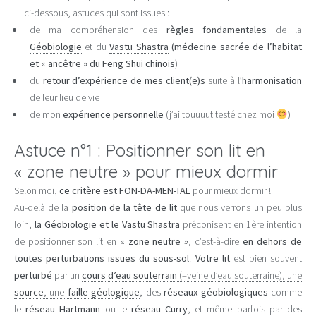
ci-dessous, astuces qui sont issues :
de ma compréhension des
règles fondamentales
de la
Géobiologie
et du
Vastu Shastra
(médecine sacrée de l’habitat
et « ancêtre » du Feng Shui chinois
)
du
retour d’expérience de mes client(e)s
suite à l’
harmonisation
de leur lieu de vie
de mon
expérience personnelle
(j’ai touuuut testé chez moi
)
Astuce n°1 : Positionner son lit en
« zone neutre » pour mieux dormir
Selon moi,
ce critère est FON-DA-MEN-TAL
pour mieux dormir !
Au-delà de la
position de la tête de lit
que nous verrons un peu plus
loin,
la
Géobiologie
et le
Vastu Shastra
préconisent en 1ère intention
de positionner son lit en
« zone neutre »
, c’est-à-dire
en dehors de
toutes perturbations issues du sous-sol
.
Votre lit
est bien souvent
perturbé
par un
cours d’eau souterrain
(=veine d’eau souterraine), une
source
, une
faille géologique
, des
réseaux géobiologiques
comme
le
réseau Hartmann
ou le
réseau Curry
, et même parfois par des