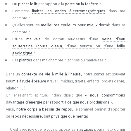
Où placer le lit
par rapport à la
porte ou la fenêtre
?
Comment
limiter les ondes électromagnétiques
dans ma
chambre ?
Quelles sont les
meilleures couleurs pour mieux dormir
dans sa
chambre ?
Est-ce
mauvais
de dormir au-dessus d’une
veine d’eau
souterraine (cours d’eau)
, d’une
source
ou d’une
faille
géologique
?
Les
plantes
dans ma chambre ? Bonnes ou mauvaises ?
Dans un
contexte de vie à mille à l’heure
, notre
corps
est souvent
soumis à rude épreuve
(travail, médias, trajets, enfants, projets de vie,
relation, …).
Un enseignant spirituel indien disait que
« nous consommons
davantage d’énergie par rapport à ce que nous produisons »
.
Ainsi,
notre corps a besoin de repos
, le sommeil permet d’apporter
ce
repos nécessaire
, tant
physique que mental
.
C’est avec joie que je vous propose les
7 astuces
pour mieux dormir