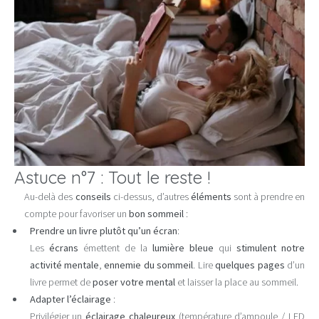
Astuce n°7 : Tout le reste !
Au-delà des
conseils
ci-dessus, d’autres
éléments
sont à prendre en
compte pour favoriser un
bon sommeil
:
Prendre un livre plutôt qu’un écran
:
Les
écrans
émettent de la
lumière bleue
qui
stimulent notre
activité mentale
,
ennemie du sommeil
. Lire
quelques pages
d’un
livre permet de
poser votre mental
et laisser la place au sommeil.
Adapter l’éclairage
:
Privilégier un
éclairage chaleureux
(température d’ampoule / LED