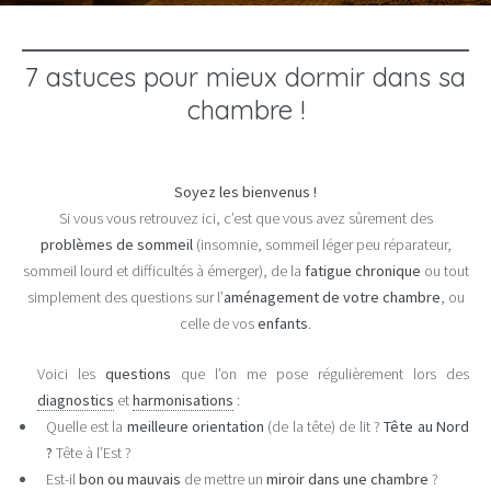
[Réserver]
7 astuces pour mieux dormir dans sa
chambre !
Soyez les bienvenus !
Si vous vous retrouvez ici, c’est que vous avez sûrement des
problèmes de sommeil
(insomnie, sommeil léger peu réparateur,
sommeil lourd et difficultés à émerger), de la
fatigue chronique
ou tout
simplement des questions sur l’
aménagement de votre chambre
, ou
celle de vos
enfants
.
Voici les
questions
que l’on me pose régulièrement lors des
diagnostics
et
harmonisations
:
Quelle est la
meilleure orientation
(de la tête) de lit ?
Tête au Nord
?
Tête à l’Est ?
Est-il
bon ou mauvais
de mettre un
miroir dans une chambre
?