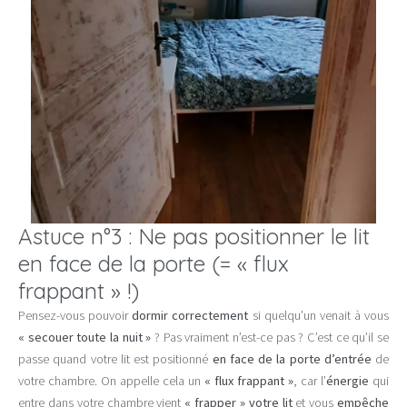
Astuce n°3 : Ne pas positionner le lit
en face de la porte (= « flux
frappant » !)
Pensez-vous pouvoir
dormir correctement
si quelqu’un venait à vous
« secouer toute la nuit »
? Pas vraiment n’est-ce pas ? C’est ce qu’il se
passe quand votre lit est positionné
en face de la porte d’entrée
de
votre chambre. On appelle cela un
« flux frappant »
, car l’
énergie
qui
entre dans votre chambre vient
« frapper » votre lit
et vous
empêche