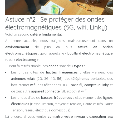
Astuce n°2 : Se protéger des ondes
électromagnétiques (5G, wifi, Linky)
Voici un second
critère fondamental
.
A l’heure actuelle, nous baignons malheureusement dans un
environnement
de plus en plus
saturé en ondes
électromagnétiques
, qu’on appelle le «
bouillard électromagnétique
», ou «
electrosmog
».
Pour faire très simple, ces
ondes
sont de
2 types
:
Les ondes dites de
hautes fréquences
: elles viennent des
antennes relais
(2G, 3G, 4G,
5G
), des
téléphones
portables, des
box internet
wifi
, des téléphones DECT
sans fil
,
compteur Linky
et
de tout autre
appareil connecté
(Bluetooth et wifi)
Les ondes dites de
basses fréquences
: elles viennent des
lignes
électriques
(Basse Tension, Moyenne Tension, Haute et Très Haute
Tension, réseau électrique domestique).
Là encore, si vous voulez
connaitre votre niveau d’exposition aux