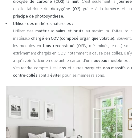
dioxyde de carbone (CO2) la nuit
. C’est seulement la
journée
qu’elle fabrique du
dioxygène (O2)
grâce à la
lumière
et au
principe de photosynthèse
.
Utiliser des matières naturelles :
Utiliser des
matériaux sains et bruts
au maximum. Evitez tout
matériaux
chargé en COV (composé organique volatile)
. Souvent,
les meubles en
bois reconstitué
(OSB, mélaminés, etc…) sont
extrêmement chargés en COV, notamment à cause des colles. Il n’y
a qu’à voir l’odeur en ouvrant le carton d’un
nouveau meuble
pour
s’en rendre compte. Les
linos
et autres
parquets non massifs ou
contre-collés
sont à
éviter
pour les mêmes raisons.