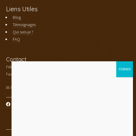
Liens Utiles
Blog
Témoignages
Qui suis-je ?
FAQ
Contact
Frédéric Aubourg
Faverges - Haute Savoie (74)
06 80 33 89 36