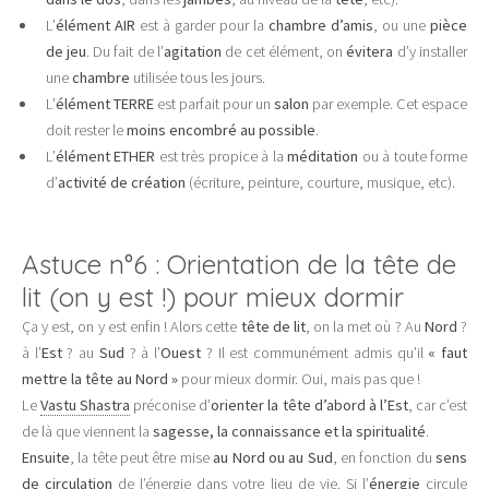
L’
élément AIR
est à garder pour la
chambre d’amis
, ou une
pièce
de jeu
. Du fait de l’
agitation
de cet élément, on
évitera
d’y installer
une
chambre
utilisée tous les jours.
L’
élément TERRE
est parfait pour un
salon
par exemple. Cet espace
doit rester le
moins encombré au possible
.
L’
élément ETHER
est très propice à la
méditation
ou à toute forme
d’
activité de création
(écriture, peinture, courture, musique, etc).
Astuce n°6 : Orientation de la tête de
lit (on y est !) pour mieux dormir
Ça y est, on y est enfin ! Alors cette
tête de lit
, on la met où ? Au
Nord
?
à l’
Est
? au
Sud
? à l’
Ouest
? Il est communément admis qu’il
« faut
mettre la tête au Nord »
pour mieux dormir. Oui, mais pas que !
Le
Vastu Shastra
préconise d’
orienter la tête d’abord à l’Est
, car c’est
de là que viennent la
sagesse, la connaissance et la spiritualité
.
Ensuite
, la tête peut être mise
au Nord ou au Sud
, en fonction du
sens
de circulation
de l’énergie dans votre lieu de vie. Si l’
énergie
circule