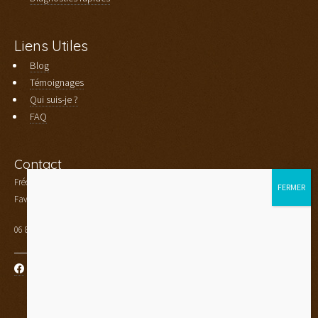
Liens Utiles
Blog
Témoignages
Qui suis-je ?
FAQ
Contact
Frédéric Aubourg
Faverges - Haute Savoie (74)
06 80 33 89 36