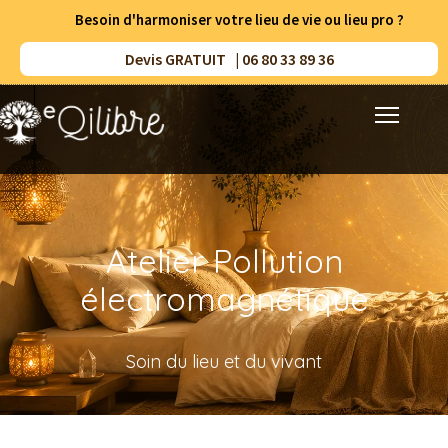
Besoin d'harmoniser votre lieu de vie ou lieu pro ?
Devis GRATUIT | 06 80 33 89 36
Accueil
Prestations
Atelier Pollution
Méthodes
électromagnétique
Résultats
Soin du lieu et du vivant
Ressources
A propos