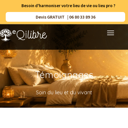
Besoin d'harmoniser votre lieu de vie ou lieu pro ?
Devis GRATUIT | 06 80 33 89 36
Accueil
Prestations
Témoignages
Méthodes
Soin du lieu et du vivant
Résultats
Ressources
A propos