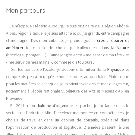
Mon parcours
Je m’appelle Frédéric Aubourg, je suis originaire de la région Rhône-
Alpes, région à laquelle je suis attaché et où j’ai grandi, entre campagne
et montagne. Dès mon enfance, je prends goût à
créer, réparer et
améliorer
toute sorte de chose, particulièrement dans la
Nature
(bricolage, potager, …). J’aime jongler entre « me servir de ma tête » et
« me servir de mes mains », comme je dis toujours .
Sur les bancs de l’école, je découvre le milieu de la
Physique
et
comprends peu à peu qu’elle nous entoure, au quotidien. Plutôt doué
pour les matières scientifiques, je m’oriente vers des études d’Ingénieur,
notamment à l’école Nationale Supérieure des Arts et Métiers d’Aix en
Provence.
En 2011, mon
diplôme d’ingénieur
en poche, je me lance dans le
secteur de l’Industrie. Afin d’accélérer ma montée en compétences, je
choisis de travailler dans un cabinet de conseils, spécialisé dans
l’optimisation de production et logistique. 2 années passent, à une
allure folle…je suis épuisé et je commence à perdre pied. « Métro,