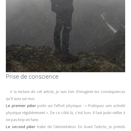
Prise de conscience
A la lecture de cet article, je suis loin d’imaginer les conséquences
qu’il aura sur moi.
Le premier pilier
porte sur l’effort physique : « Pratiquez une activité
physique régulièrement ». De ce côté là, c’est bon. Il faut juste veiller à
ne pas trop en faire.
Le second pilier
traite de l’alimentation. En lisant l’article, je prends