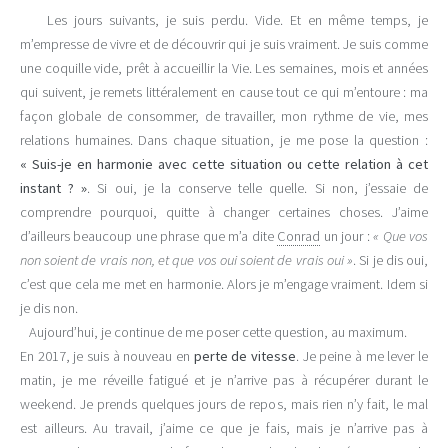
Les jours suivants, je suis perdu. Vide. Et en même temps, je
m’empresse de vivre et de découvrir qui je suis vraiment. Je suis comme
une coquille vide, prêt à accueillir la Vie. Les semaines, mois et années
qui suivent, je remets littéralement en cause tout ce qui m’entoure : ma
façon globale de consommer, de travailler, mon rythme de vie, mes
relations humaines. Dans chaque situation, je me pose la question :
« Suis-je en harmonie avec cette situation ou cette relation à cet
instant ? »
. Si oui, je la conserve telle quelle. Si non, j’essaie de
comprendre pourquoi, quitte à changer certaines choses. J’aime
d’ailleurs beaucoup une phrase que m’a dite
Conrad
un jour :
« Que vos
non soient de vrais non, et que vos oui soient de vrais oui »
. Si je dis oui,
c’est que cela me met en harmonie. Alors je m’engage vraiment. Idem si
je dis non.
Aujourd’hui, je continue de me poser cette question, au maximum.
En 2017, je suis à nouveau en
perte de vitesse
. Je peine à me lever le
matin, je me réveille fatigué et je n’arrive pas à récupérer durant le
weekend. Je prends quelques jours de repos, mais rien n’y fait, le mal
est ailleurs. Au travail, j’aime ce que je fais, mais je n’arrive pas à