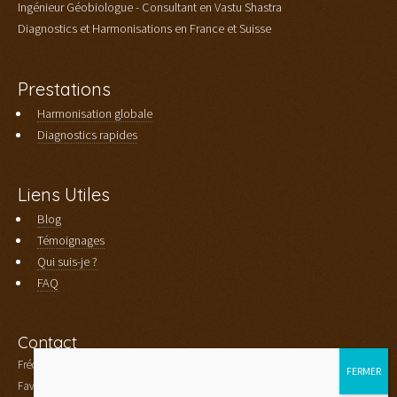
Ingénieur Géobiologue - Consultant en Vastu Shastra
Diagnostics et Harmonisations en France et Suisse
Prestations
Harmonisation globale
Diagnostics rapides
Liens Utiles
Blog
Témoignages
Qui suis-je ?
FAQ
Contact
Frédéric Aubourg
Faverges - Haute Savoie (74)