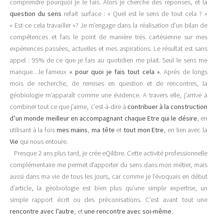
comprendre pourquoi je le fais. Alors je cherche des réponses, et la
question du sens
refait surface : « Quel est le sens de tout cela ? »
« Est-ce cela travailler »? Je m’engage dans la réalisation d’un bilan de
compétences et fais le point de manière très cartésienne sur mes
expériences passées, actuelles et mes aspirations. Le résultat est sans
appel : 95% de ce que je fais au quotidien me plait. Seul le sens me
manque…le fameux
« pour quoi je fais tout cela »
. Après de longs
mois de recherche, de remises en question et de rencontres, la
géobiologie m’apparaît comme une évidence. A travers elle, j’arrive à
combiner tout ce que j’aime, c’est-à-dire à
contribuer à la construction
d’un monde meilleur en accompagnant chaque Etre qui le désire
, en
utilisant à la fois
mes mains
,
ma tête
et
tout mon Etre
, en lien avec la
Vie
qui nous entoure.
Presque 2 ans plus tard, je crée eQilibre. Cette activité professionnelle
complémentaire me permet d’apporter du sens dans mon métier, mais
aussi dans ma vie de tous les jours, car comme je l’évoquais en début
d’article, la géobiologie est bien plus qu’une simple expertise, un
simple rapport écrit ou des préconisations. C’est avant tout une
rencontre avec l’autre
, et
une rencontre avec soi-même
.