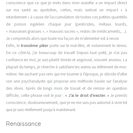
conscience que ce que je mets dans mon assiette a un impact direct
sur ma santé au quotidien, certes, mais surtout un impact « à
retardement » à cause de l’accumulation de toutes ces petites quantités
de poison ingérées chaque jour (pesticides, métaux lourds,
« mauvaises graisses », « mauvais sucres », restes de médicaments,…).
Je comprends alors que toute ma façon de m’alimenter est à revoir.
Enfin, le
troisième pilier
porte sur le mal-être, et notamment le stress.
De ce côté-là, j’ai beaucoup de travail! Depuis tout petit, je n’ai pas
confiance en moi, je suis plutôt timide et angoissé, souvent anxieux. La
plupart du temps, je cherche à satisfaire les autres au détriment de moi-
même. Ne sachant pas vers qui me tourner à l’époque, je décide d’aller
voir une psychanalyste qui propose une méthode basée sur l’analyse
des rêves. Après de longs mois de travail et de remise en question
difficile, cette phrase voit le jour :
« J’ai le droit d’exister. »
Je prends
conscience, douloureusement, que je ne me suis pas autorisé à vivre tel
que je suis réellement jusqu’à maintenant.
Renaissance